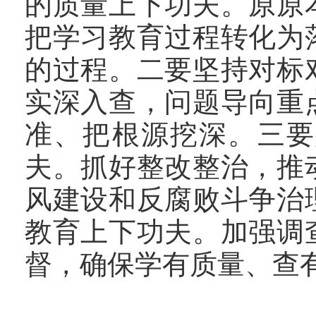
的质量上下功夫。原原
把学习教育过程转化为
的过程。二要坚持对标
实深入查，问题导向重
准、把根源挖深。三要
夫。抓好整改整治，推
风建设和反腐败斗争治
教育上下功夫。加强调
督，确保学有质量、查