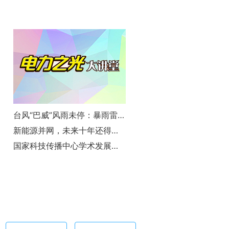
ES
电力科普大讲堂
台风“巴威”风雨未停：暴雨雷电天，这份安全用电指南请收好！
新能源并网，未来十年还得啃下两块“硬骨头”
国家科技传播中心学术发展讲堂｜播出预告：新能源发电并网运行与控制技术