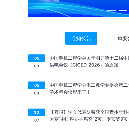
通知公告
重要
中国电机工程学会关于召开第十二届中
05
供电会议（CICED 2026）的通知
08
中国电机工程学会电工数学专委会第二
05
学术年会议程来了！
08
【喜报】学会代表队荣获全国青少年科
30
大赛“中国科协主席奖”2项、专项奖9项
07