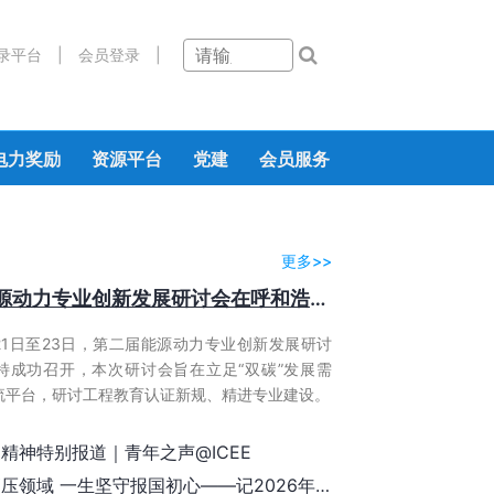
平台 |
会员登录 |
电力奖励
资源平台
党建
会员服务
闻
更多>>
第二届能源动力专业创新发展研讨会在呼和浩特召开
月21日至23日，第二届能源动力专业创新发展研讨
特成功召开，本次研讨会旨在立足“双碳”发展需
流平台，研讨工程教育认证新规、精进专业建设。
精神特别报道｜青年之声@ICEE
六秩躬耕高压领域 一生坚守报国初心——记2026年顾毓琇电机工程奖获得者李启盛教授