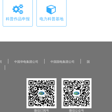
科普作品申报
电力科普基地
|
|
|
司
中国华电集团公司
中国国电集团公司
国
|
微信订阅号
微信公众号