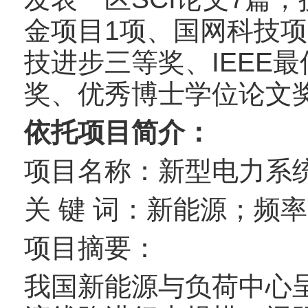
金项目1项、国网科技项
技进步三等奖、IEEE
奖、优秀博士学位论文
依托项目简介：
项目名称：新型电力系
关 键 词：新能源；频
项目摘要：
我国新能源与负荷中心