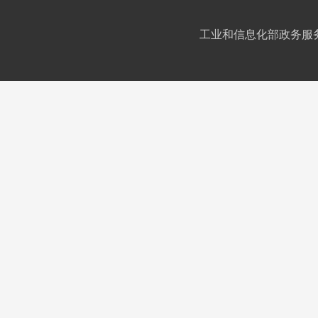
工业和信息化部政务服务平台IC