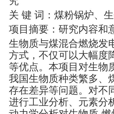
究
关 键 词：煤粉锅炉、
项目摘要：研究内容和
生物质与煤混合燃烧发
方式，不仅可以大幅度
等优点。本项目对生物
我国生物质种类繁多、
存在差异等问题。对不
进行工业分析、元素分
动力学分析对生物质-燃