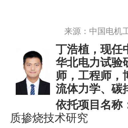
来源：
中国电机
丁浩植，现任
华北电力试验
师，工程师，
流体力学、碳
依托项目名称
质掺烧技术研究