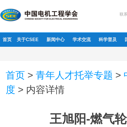
联系
首页
关于CSEE
新闻中心
学术交流
科学普及
首页
>
青年人才托举专题
>
度
>
内容详情
王旭阳-燃气