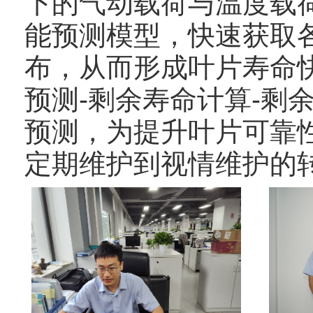
下的气动载荷与温度载
能预测模型，快速获取
布，从而形成叶片寿命
预测-剩余寿命计算-剩
预测，为提升叶片可靠
定期维护到视情维护的