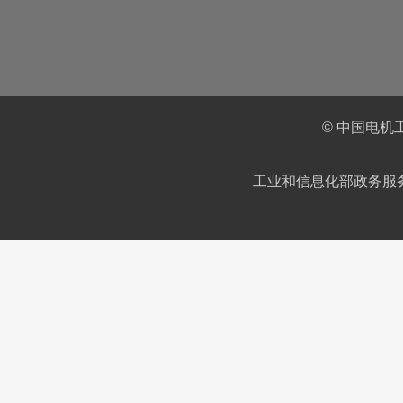
© 中国电机
工业和信息化部政务服务平台IC